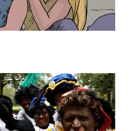
tity in a changing world
2022