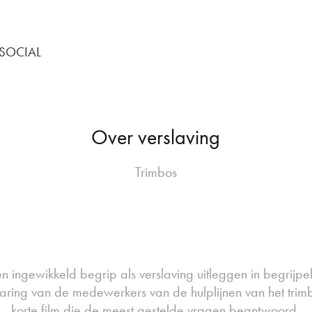
SOCIAL
Over verslaving
Trimbos
n ingewikkeld begrip als verslaving uitleggen in begrijpel
aring van de medewerkers van de hulplijnen van het tr
korte film die de meest gestelde vragen beantwoord.