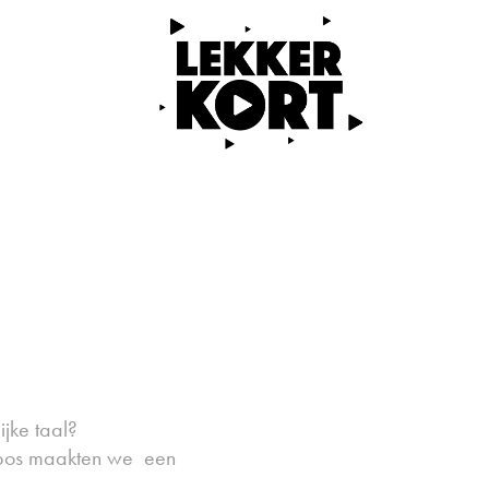
ijke taal?
imbos maakten we een