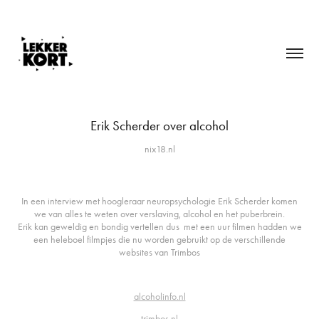
Erik Scherder over alcohol
nix18.nl
In een interview met hoogleraar neuropsychologie Erik Scherder komen
we van alles te weten over verslaving, alcohol en het puberbrein.
Erik kan geweldig en bondig vertellen dus met een uur filmen hadden we
een heleboel filmpjes die nu worden gebruikt op de verschillende
websites van Trimbos
alcoholinfo.nl
trimbos.nl