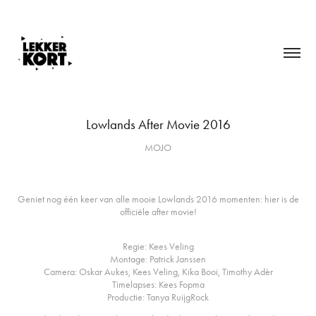
Lowlands After Movie 2016
MOJO
Geniet nog één keer van alle mooie Lowlands 2016 momenten: hier is de
officiële after movie!
Regie: Kees Veling
Montage: Patrick Janssen
Camera: Oskar Aukes, Kees Veling, Kika Booi, Timothy Adèr
Timelapses: Kees Fopma
Productie: Tanya RuijgRock