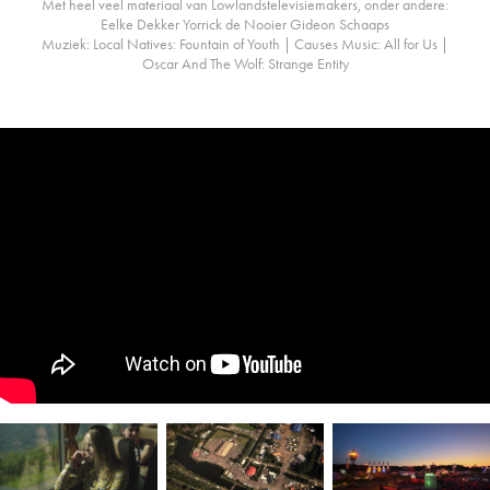
Met heel veel materiaal van Lowlandstelevisiemakers, onder andere:
Eelke Dekker Yorrick de Nooier Gideon Schaaps
Muziek: Local Natives​: Fountain of Youth | Causes Music​: All for Us |
Oscar And The Wolf​: Strange Entity