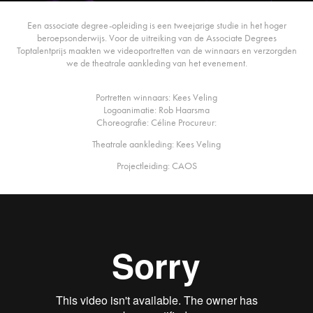
Een associate degree-opleiding is een tweejarige studie in het hoger
beroepsonderwijs. Voor de uitreiking van de Associate Degrees
Toptalentprijs maakten we videoportretten van de winnaars en verzorgden
we de theatrale aankleding van het evenement.
Portretten winnaars: Kees Veling
Logoanimatie: Rob Haarsma
Choreografie: Céline Procureur:
Theatrale aankleding: Kees Veling
Projectleiding: CAOS