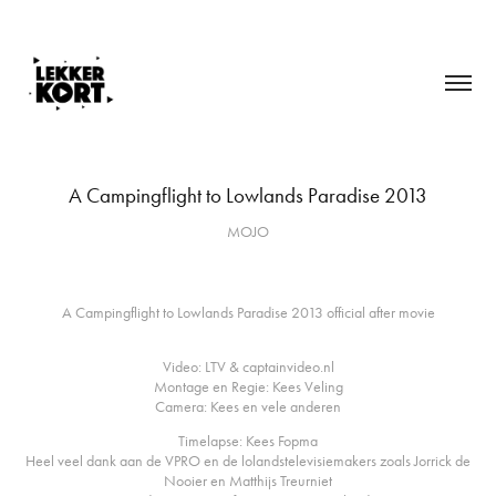
A Campingflight to Lowlands Paradise 2013
MOJO
A Campingflight to Lowlands Paradise 2013 official after movie
Video: LTV & captainvideo.nl
Montage en Regie: Kees Veling
Camera: Kees en vele anderen
Timelapse: Kees Fopma
Heel veel dank aan de VPRO en de lolandstelevisiemakers zoals Jorrick de
Nooier en Matthijs Treurniet