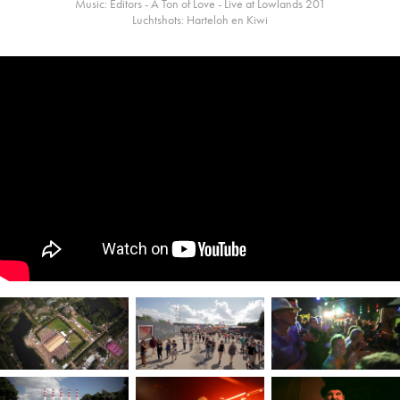
Music: Editors - A Ton of Love - Live at Lowlands 201
Luchtshots: Harteloh en Kiwi