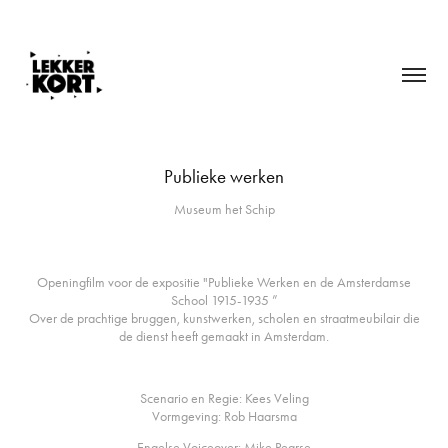
Publieke werken
Museum het Schip
Openingfilm voor de expositie "Publieke Werken en de Amsterdamse
School 1915-1935 ”
Over de prachtige bruggen, kunstwerken, scholen en straatmeubilair die
de dienst heeft gemaakt in Amsterdam.
Scenario en Regie: Kees Veling
Vormgeving: Rob Haarsma
Engelse Voiceover: Mike Pearse